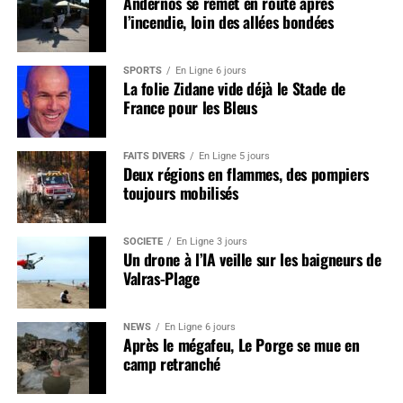
Andernos se remet en route après
l’incendie, loin des allées bondées
SPORTS
En Ligne 6 jours
La folie Zidane vide déjà le Stade de
France pour les Bleus
FAITS DIVERS
En Ligne 5 jours
Deux régions en flammes, des pompiers
toujours mobilisés
SOCIÉTÉ
En Ligne 3 jours
Un drone à l’IA veille sur les baigneurs de
Valras-Plage
NEWS
En Ligne 6 jours
Après le mégafeu, Le Porge se mue en
camp retranché