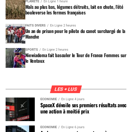
PLANÈTE
En Ligne 1 heure
Maïs au plus bas, légumes détruits, lait en chute, l’été
bouleverse les fermes françaises
FAITS DIVERS
En Ligne 2 heures
Un an de prison pour le pilote du canot surchargé de la
Manche
SPORTS
En Ligne 2 heures
Niewiadoma fait basculer le Tour de France Femmes sur
le Ventoux
LES + LUS
ÉCONOMIE
En Ligne 4 jours
SpaceX dévoile ses premiers résultats avec
une action à moitié prix
ÉCONOMIE
En Ligne 6 jours