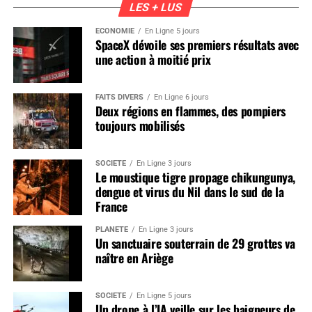
LES + LUS
ÉCONOMIE
En Ligne 5 jours
SpaceX dévoile ses premiers résultats avec
une action à moitié prix
FAITS DIVERS
En Ligne 6 jours
Deux régions en flammes, des pompiers
toujours mobilisés
SOCIÉTÉ
En Ligne 3 jours
Le moustique tigre propage chikungunya,
dengue et virus du Nil dans le sud de la
France
PLANÈTE
En Ligne 3 jours
Un sanctuaire souterrain de 29 grottes va
naître en Ariège
SOCIÉTÉ
En Ligne 5 jours
Un drone à l’IA veille sur les baigneurs de