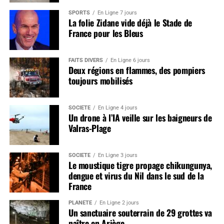
SPORTS
En Ligne 7 jours
La folie Zidane vide déjà le Stade de
France pour les Bleus
FAITS DIVERS
En Ligne 6 jours
Deux régions en flammes, des pompiers
toujours mobilisés
SOCIÉTÉ
En Ligne 4 jours
Un drone à l’IA veille sur les baigneurs de
Valras-Plage
SOCIÉTÉ
En Ligne 3 jours
Le moustique tigre propage chikungunya,
dengue et virus du Nil dans le sud de la
France
PLANÈTE
En Ligne 2 jours
Un sanctuaire souterrain de 29 grottes va
naître en Ariège