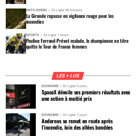
FAITS DIVERS
En Ligne 48 minutes
La Gironde repasse en vigilance rouge pour les
incendies
SPORTS
En Ligne 1 heure
Pauline Ferrand-Prévot malade, la championne en titre
quitte le Tour de France femmes
LES + LUS
ÉCONOMIE
En Ligne 4 jours
SpaceX dévoile ses premiers résultats avec
une action à moitié prix
ÉCONOMIE
En Ligne 7 jours
Andernos se remet en route après
l’incendie, loin des allées bondées