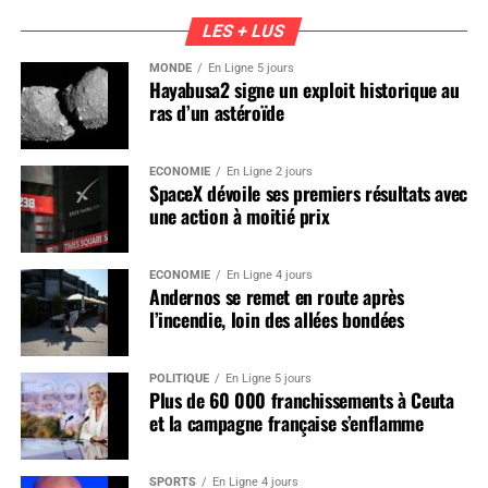
LES + LUS
MONDE
En Ligne 5 jours
Hayabusa2 signe un exploit historique au
ras d’un astéroïde
ÉCONOMIE
En Ligne 2 jours
SpaceX dévoile ses premiers résultats avec
une action à moitié prix
ÉCONOMIE
En Ligne 4 jours
Andernos se remet en route après
l’incendie, loin des allées bondées
POLITIQUE
En Ligne 5 jours
Plus de 60 000 franchissements à Ceuta
et la campagne française s’enflamme
SPORTS
En Ligne 4 jours