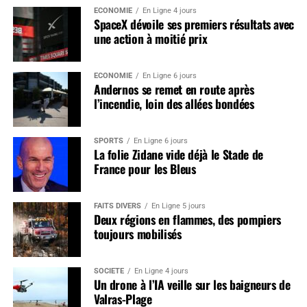
ÉCONOMIE
En Ligne 4 jours
SpaceX dévoile ses premiers résultats avec
une action à moitié prix
ÉCONOMIE
En Ligne 6 jours
Andernos se remet en route après
l’incendie, loin des allées bondées
SPORTS
En Ligne 6 jours
La folie Zidane vide déjà le Stade de
France pour les Bleus
FAITS DIVERS
En Ligne 5 jours
Deux régions en flammes, des pompiers
toujours mobilisés
SOCIÉTÉ
En Ligne 4 jours
Un drone à l’IA veille sur les baigneurs de
Valras-Plage