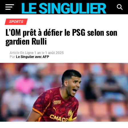
SPORTS
L’OM prêt à défier le PSG selon son
gardien Rulli
Article
En Ligne 1 an
le
1 août 2025
Par
Le Singulier avec AFP