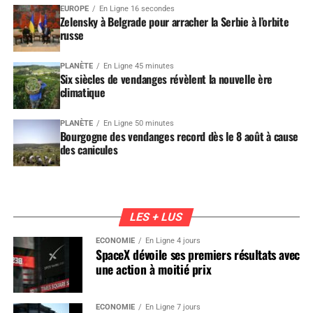
EUROPE
En Ligne 16 secondes
Zelensky à Belgrade pour arracher la Serbie à l’orbite
russe
PLANÈTE
En Ligne 45 minutes
Six siècles de vendanges révèlent la nouvelle ère
climatique
PLANÈTE
En Ligne 50 minutes
Bourgogne des vendanges record dès le 8 août à cause
des canicules
LES + LUS
ÉCONOMIE
En Ligne 4 jours
SpaceX dévoile ses premiers résultats avec
une action à moitié prix
ÉCONOMIE
En Ligne 7 jours