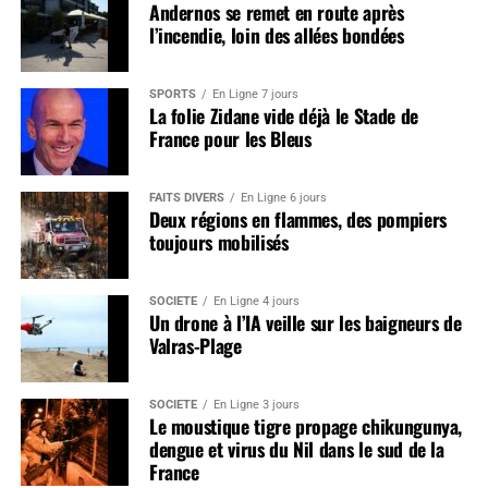
Andernos se remet en route après
l’incendie, loin des allées bondées
SPORTS
En Ligne 7 jours
La folie Zidane vide déjà le Stade de
France pour les Bleus
FAITS DIVERS
En Ligne 6 jours
Deux régions en flammes, des pompiers
toujours mobilisés
SOCIÉTÉ
En Ligne 4 jours
Un drone à l’IA veille sur les baigneurs de
Valras-Plage
SOCIÉTÉ
En Ligne 3 jours
Le moustique tigre propage chikungunya,
dengue et virus du Nil dans le sud de la
France