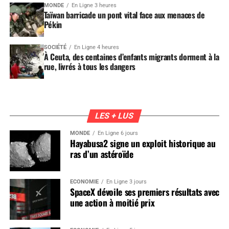
MONDE
En Ligne 3 heures
Taïwan barricade un pont vital face aux menaces de
Pékin
SOCIÉTÉ
En Ligne 4 heures
À Ceuta, des centaines d’enfants migrants dorment à la
rue, livrés à tous les dangers
LES + LUS
MONDE
En Ligne 6 jours
Hayabusa2 signe un exploit historique au
ras d’un astéroïde
ÉCONOMIE
En Ligne 3 jours
SpaceX dévoile ses premiers résultats avec
une action à moitié prix