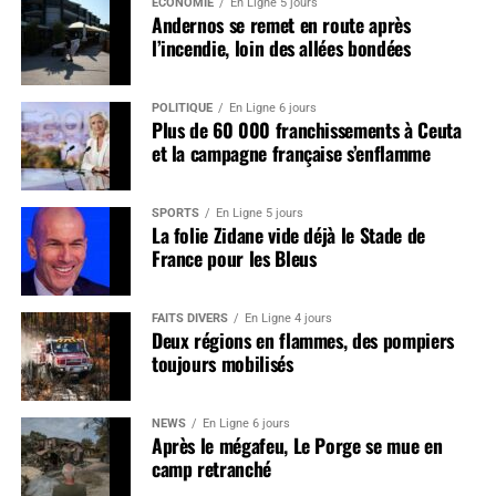
ÉCONOMIE
En Ligne 5 jours
Andernos se remet en route après
l’incendie, loin des allées bondées
POLITIQUE
En Ligne 6 jours
Plus de 60 000 franchissements à Ceuta
et la campagne française s’enflamme
SPORTS
En Ligne 5 jours
La folie Zidane vide déjà le Stade de
France pour les Bleus
FAITS DIVERS
En Ligne 4 jours
Deux régions en flammes, des pompiers
toujours mobilisés
NEWS
En Ligne 6 jours
Après le mégafeu, Le Porge se mue en
camp retranché