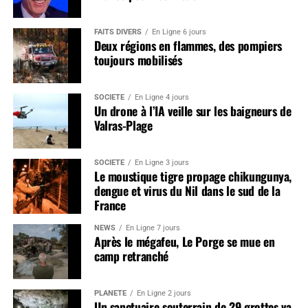
FAITS DIVERS
En Ligne 6 jours
Deux régions en flammes, des pompiers
toujours mobilisés
SOCIÉTÉ
En Ligne 4 jours
Un drone à l’IA veille sur les baigneurs de
Valras-Plage
SOCIÉTÉ
En Ligne 3 jours
Le moustique tigre propage chikungunya,
dengue et virus du Nil dans le sud de la
France
NEWS
En Ligne 7 jours
Après le mégafeu, Le Porge se mue en
camp retranché
PLANÈTE
En Ligne 2 jours
Un sanctuaire souterrain de 29 grottes va