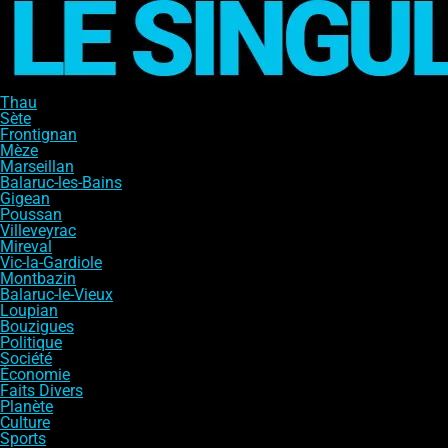
Thau
Sète
Frontignan
Mèze
Marseillan
Balaruc-les-Bains
Gigean
Poussan
Villeveyrac
Mireval
Vic-la-Gardiole
Montbazin
Balaruc-le-Vieux
Loupian
Bouzigues
Politique
Société
Économie
Faits Divers
Planète
Culture
Sports