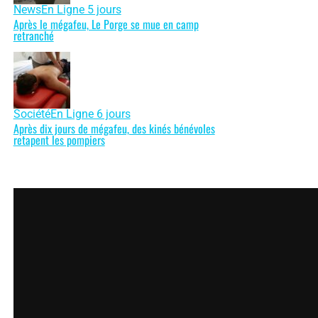
News
En Ligne 5 jours
Après le mégafeu, Le Porge se mue en camp
retranché
Société
En Ligne 6 jours
Après dix jours de mégafeu, des kinés bénévoles
retapent les pompiers