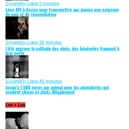
Société
En Ligne 5 minutes
Léon XIV à Assise pour transmettre aux jeunes une exigence
de paix et de réconciliation
Société
En Ligne 20 minutes
L’été aggrave la solitude des aînés, des bénévoles frappent à
leur porte
Société
En Ligne 45 minutes
Jusqu’à 1 500 euros par animal pour les animaleries qui
vendent chiens et chats illégalement
Les + Lus