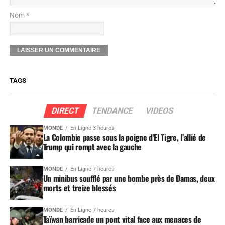
Nom *
TAGS
DIRECT
TENDANCE
VIDEOS
MONDE
En Ligne 3 heures
La Colombie passe sous la poigne d’El Tigre, l’allié de
Trump qui rompt avec la gauche
MONDE
En Ligne 7 heures
Un minibus soufflé par une bombe près de Damas, deux
morts et treize blessés
MONDE
En Ligne 7 heures
Taïwan barricade un pont vital face aux menaces de