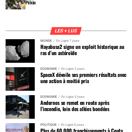
Pékin
LES + LUS
MONDE
En Ligne 7 jours
Hayabusa2 signe un exploit historique au
ras d’un astéroïde
ÉCONOMIE
En Ligne 3 jours
SpaceX dévoile ses premiers résultats avec
une action à moitié prix
ÉCONOMIE
En Ligne 5 jours
Andernos se remet en route après
l’incendie, loin des allées bondées
POLITIQUE
En Ligne 6 jours
Plus de 60 000 franchissements à Ceuta