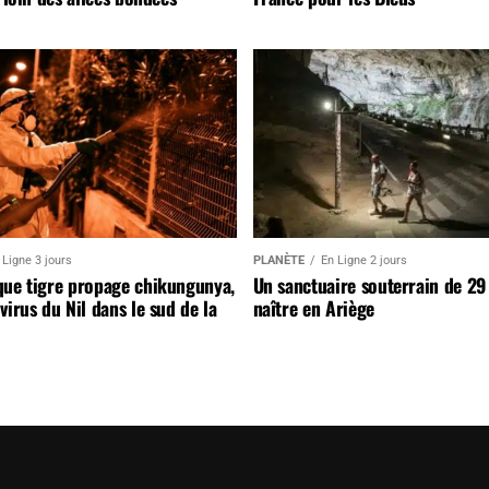
 Ligne 3 jours
PLANÈTE
En Ligne 2 jours
que tigre propage chikungunya,
Un sanctuaire souterrain de 29
virus du Nil dans le sud de la
naître en Ariège