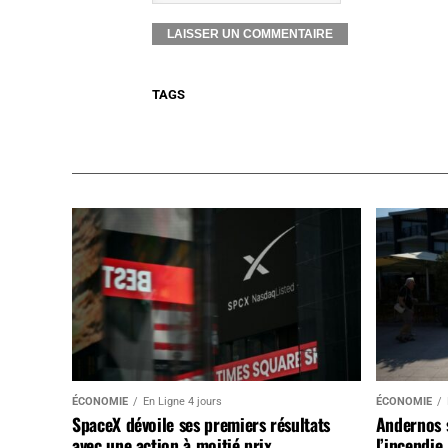
TAGS
ÉCONOMIE
En Ligne 4 jours
ÉCONOMIE
SpaceX dévoile ses premiers résultats
Andernos 
avec une action à moitié prix
l’incendie