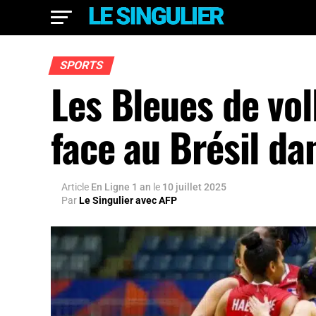
SPORTS
Les Bleues de vol
face au Brésil d
Article
En Ligne 1 an
le
10 juillet 2025
Par
Le Singulier avec AFP