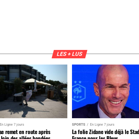
LES + LUS
En Ligne 7 jours
SPORTS
En Ligne 7 jours
se remet en route après
La folie Zidane vide déjà le Sta
, loin des allées bondées
France pour les Bleus