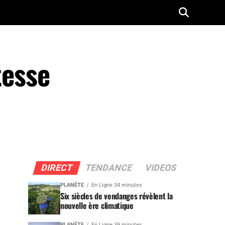
tesse
DIRECT
TENDANCE
VIDEOS
PLANÈTE
En Ligne 34 minutes
Six siècles de vendanges révèlent la
nouvelle ère climatique
PLANÈTE
En Ligne 39 minutes