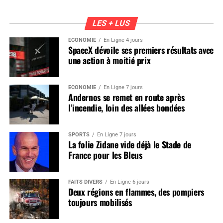
LES + LUS
ÉCONOMIE
En Ligne 4 jours
SpaceX dévoile ses premiers résultats avec
une action à moitié prix
ÉCONOMIE
En Ligne 7 jours
Andernos se remet en route après
l’incendie, loin des allées bondées
SPORTS
En Ligne 7 jours
La folie Zidane vide déjà le Stade de
France pour les Bleus
FAITS DIVERS
En Ligne 6 jours
Deux régions en flammes, des pompiers
toujours mobilisés