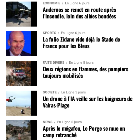
ÉCONOMIE
En Ligne 6 jours
Andernos se remet en route après
l’incendie, loin des allées bondées
SPORTS
En Ligne 6 jours
La folie Zidane vide déjà le Stade de
France pour les Bleus
FAITS DIVERS
En Ligne 5 jours
Deux régions en flammes, des pompiers
toujours mobilisés
SOCIÉTÉ
En Ligne 3 jours
Un drone à l’IA veille sur les baigneurs de
Valras-Plage
NEWS
En Ligne 6 jours
Après le mégafeu, Le Porge se mue en
camp retranché