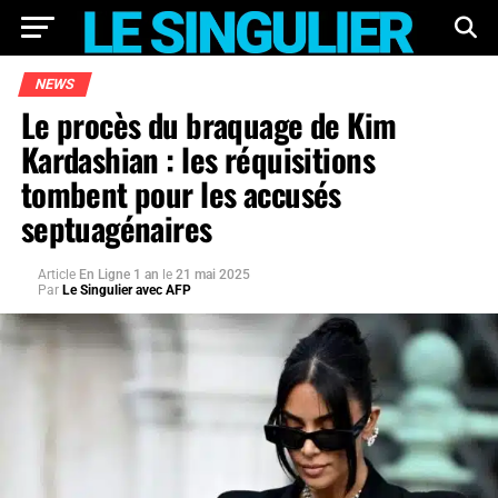
NEWS
Le procès du braquage de Kim
Kardashian : les réquisitions
tombent pour les accusés
septuagénaires
Article
En Ligne 1 an
le
21 mai 2025
Par
Le Singulier avec AFP