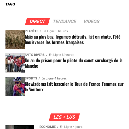
TAGS
DIRECT
TENDANCE
VIDEOS
PLANÈTE
En Ligne 3 heures
Maïs au plus bas, légumes détruits, lait en chute, l’été
bouleverse les fermes françaises
FAITS DIVERS
En Ligne 3 heures
Un an de prison pour le pilote du canot surchargé de la
Manche
SPORTS
En Ligne 4 heures
Niewiadoma fait basculer le Tour de France Femmes sur
le Ventoux
LES + LUS
ÉCONOMIE
En Ligne 4 jours