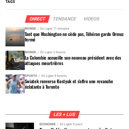
TAGS
DIRECT
TENDANCE
VIDEOS
MONDE
En Ligne 11 minutes
Tant que Washington ne cède pas, Téhéran garde Ormuz
fermé
MONDE
En Ligne 2 heures
La Colombie accueille son nouveau président avec des
attaques meurtrières
SPORTS
En Ligne 9 heures
Swiatek renverse Kostyuk et s’offre une revanche
éclatante à Toronto
LES + LUS
ÉCONOMIE
En Ligne 5 jours