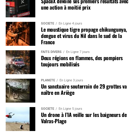
SpaceX dévoile ses premiers résultats avec
une action à moitié prix
SOCIÉTÉ
En Ligne 4 jours
Le moustique tigre propage chikungunya,
dengue et virus du Nil dans le sud de la
France
FAITS DIVERS
En Ligne 7 jours
Deux régions en flammes, des pompiers
toujours mobilisés
PLANÈTE
En Ligne 3 jours
Un sanctuaire souterrain de 29 grottes va
naître en Ariège
SOCIÉTÉ
En Ligne 5 jours
Un drone à l’IA veille sur les baigneurs de
Valras-Plage