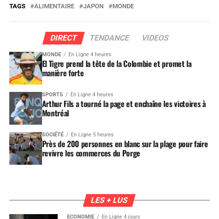
TAGS
ALIMENTAIRE
JAPON
MONDE
DIRECT
TENDANCE
VIDEOS
MONDE
En Ligne 4 heures
El Tigre prend la tête de la Colombie et promet la
manière forte
SPORTS
En Ligne 4 heures
Arthur Fils a tourné la page et enchaîne les victoires à
Montréal
SOCIÉTÉ
En Ligne 5 heures
Près de 200 personnes en blanc sur la plage pour faire
revivre les commerces du Porge
LES + LUS
ÉCONOMIE
En Ligne 4 jours