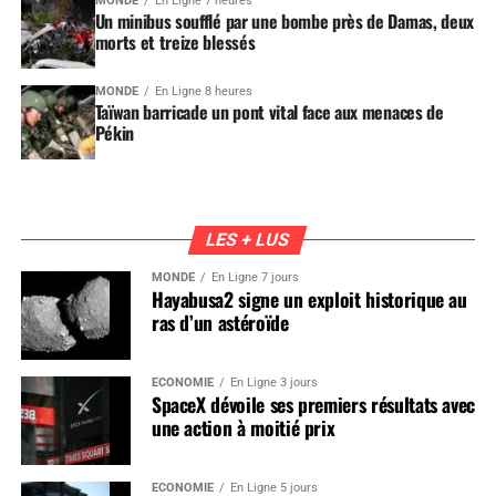
MONDE
En Ligne 7 heures
Un minibus soufflé par une bombe près de Damas, deux
morts et treize blessés
MONDE
En Ligne 8 heures
Taïwan barricade un pont vital face aux menaces de
Pékin
LES + LUS
MONDE
En Ligne 7 jours
Hayabusa2 signe un exploit historique au
ras d’un astéroïde
ÉCONOMIE
En Ligne 3 jours
SpaceX dévoile ses premiers résultats avec
une action à moitié prix
ÉCONOMIE
En Ligne 5 jours