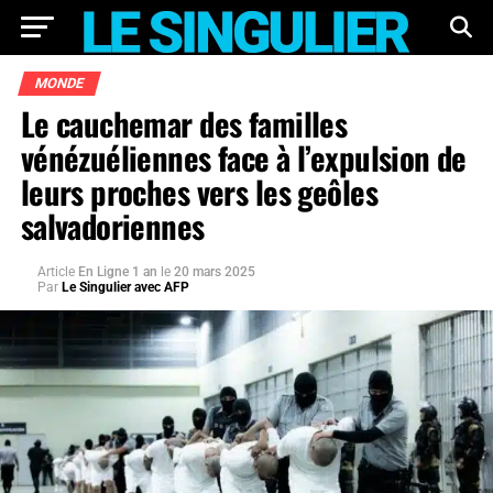
MONDE
Le cauchemar des familles
vénézuéliennes face à l’expulsion de
leurs proches vers les geôles
salvadoriennes
Article
En Ligne 1 an
le
20 mars 2025
Par
Le Singulier avec AFP