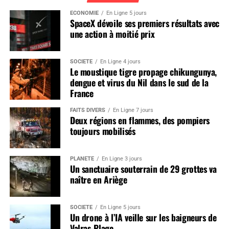
ÉCONOMIE
En Ligne 5 jours
SpaceX dévoile ses premiers résultats avec
une action à moitié prix
SOCIÉTÉ
En Ligne 4 jours
Le moustique tigre propage chikungunya,
dengue et virus du Nil dans le sud de la
France
FAITS DIVERS
En Ligne 7 jours
Deux régions en flammes, des pompiers
toujours mobilisés
PLANÈTE
En Ligne 3 jours
Un sanctuaire souterrain de 29 grottes va
naître en Ariège
SOCIÉTÉ
En Ligne 5 jours
Un drone à l’IA veille sur les baigneurs de
Valras-Plage