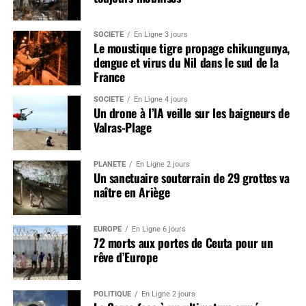
SOCIÉTÉ
En Ligne 3 jours
Le moustique tigre propage chikungunya,
dengue et virus du Nil dans le sud de la
France
SOCIÉTÉ
En Ligne 4 jours
Un drone à l’IA veille sur les baigneurs de
Valras-Plage
PLANÈTE
En Ligne 2 jours
Un sanctuaire souterrain de 29 grottes va
naître en Ariège
EUROPE
En Ligne 6 jours
72 morts aux portes de Ceuta pour un
rêve d’Europe
POLITIQUE
En Ligne 2 jours