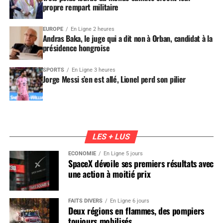
propre rempart militaire
EUROPE
En Ligne 2 heures
Andras Baka, le juge qui a dit non à Orban, candidat à la
présidence hongroise
SPORTS
En Ligne 3 heures
Jorge Messi s’en est allé, Lionel perd son pilier
LES + LUS
ÉCONOMIE
En Ligne 5 jours
SpaceX dévoile ses premiers résultats avec
une action à moitié prix
FAITS DIVERS
En Ligne 6 jours
Deux régions en flammes, des pompiers
toujours mobilisés