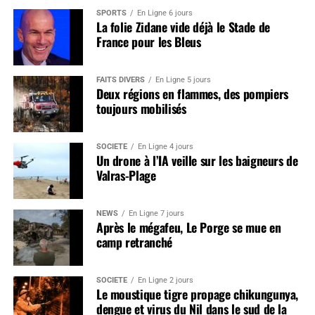
SPORTS
En Ligne 6 jours
La folie Zidane vide déjà le Stade de
France pour les Bleus
FAITS DIVERS
En Ligne 5 jours
Deux régions en flammes, des pompiers
toujours mobilisés
SOCIÉTÉ
En Ligne 4 jours
Un drone à l’IA veille sur les baigneurs de
Valras-Plage
NEWS
En Ligne 7 jours
Après le mégafeu, Le Porge se mue en
camp retranché
SOCIÉTÉ
En Ligne 2 jours
Le moustique tigre propage chikungunya,
dengue et virus du Nil dans le sud de la