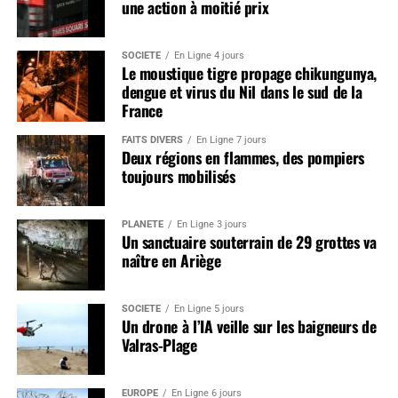
une action à moitié prix
SOCIÉTÉ
En Ligne 4 jours
Le moustique tigre propage chikungunya,
dengue et virus du Nil dans le sud de la
France
FAITS DIVERS
En Ligne 7 jours
Deux régions en flammes, des pompiers
toujours mobilisés
PLANÈTE
En Ligne 3 jours
Un sanctuaire souterrain de 29 grottes va
naître en Ariège
SOCIÉTÉ
En Ligne 5 jours
Un drone à l’IA veille sur les baigneurs de
Valras-Plage
EUROPE
En Ligne 6 jours