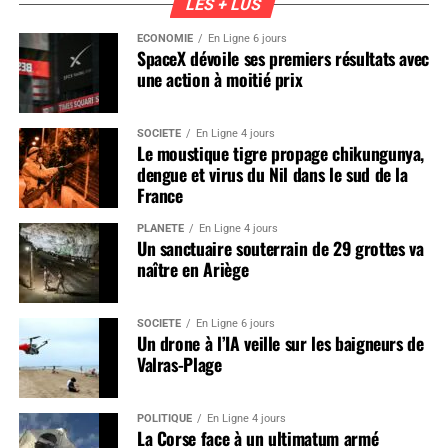
LES + LUS
ÉCONOMIE
En Ligne 6 jours
SpaceX dévoile ses premiers résultats avec
une action à moitié prix
SOCIÉTÉ
En Ligne 4 jours
Le moustique tigre propage chikungunya,
dengue et virus du Nil dans le sud de la
France
PLANÈTE
En Ligne 4 jours
Un sanctuaire souterrain de 29 grottes va
naître en Ariège
SOCIÉTÉ
En Ligne 6 jours
Un drone à l’IA veille sur les baigneurs de
Valras-Plage
POLITIQUE
En Ligne 4 jours
La Corse face à un ultimatum armé