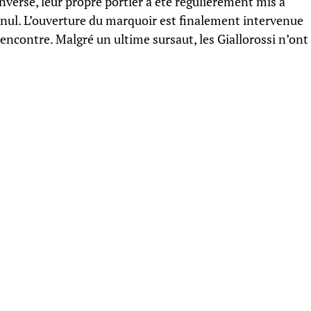
nverse, leur propre portier a été régulièrement mis à
 nul. L’ouverture du marquoir est finalement intervenue
a rencontre. Malgré un ultime sursaut, les Giallorossi n’ont