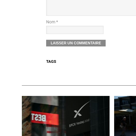
Nom *
TAGS