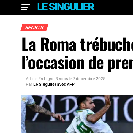
SPORTS
La Roma trébuche 
l’occasion de pre
Article
En Ligne 8 mois
le
7 décembre 2025
Par
Le Singulier avec AFP