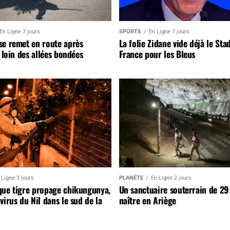
En Ligne 7 jours
SPORTS
En Ligne 7 jours
se remet en route après
La folie Zidane vide déjà le Sta
, loin des allées bondées
France pour les Bleus
 Ligne 3 jours
PLANÈTE
En Ligne 2 jours
que tigre propage chikungunya,
Un sanctuaire souterrain de 29
virus du Nil dans le sud de la
naître en Ariège