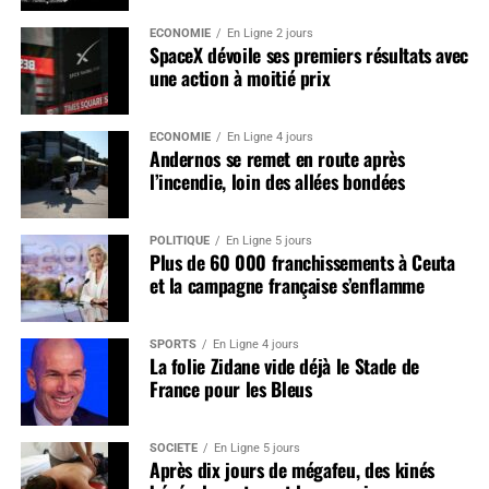
ÉCONOMIE
En Ligne 2 jours
SpaceX dévoile ses premiers résultats avec
une action à moitié prix
ÉCONOMIE
En Ligne 4 jours
Andernos se remet en route après
l’incendie, loin des allées bondées
POLITIQUE
En Ligne 5 jours
Plus de 60 000 franchissements à Ceuta
et la campagne française s’enflamme
SPORTS
En Ligne 4 jours
La folie Zidane vide déjà le Stade de
France pour les Bleus
SOCIÉTÉ
En Ligne 5 jours
Après dix jours de mégafeu, des kinés