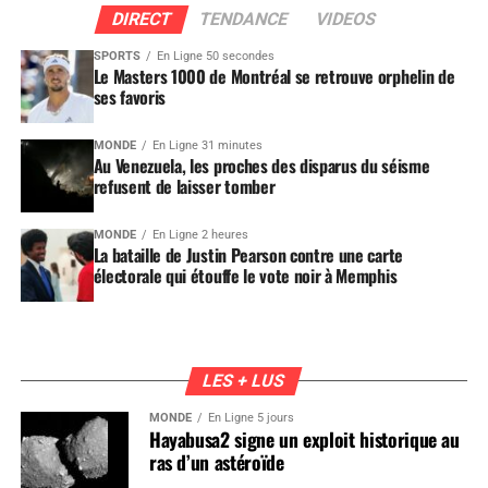
DIRECT
TENDANCE
VIDEOS
SPORTS
En Ligne 50 secondes
Le Masters 1000 de Montréal se retrouve orphelin de
ses favoris
MONDE
En Ligne 31 minutes
Au Venezuela, les proches des disparus du séisme
refusent de laisser tomber
MONDE
En Ligne 2 heures
La bataille de Justin Pearson contre une carte
électorale qui étouffe le vote noir à Memphis
LES + LUS
MONDE
En Ligne 5 jours
Hayabusa2 signe un exploit historique au
ras d’un astéroïde