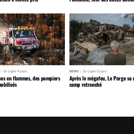
En Ligne 4 jours
NEWS
En Ligne 5 jours
ons en flammes, des pompiers
Après le mégafeu, Le Porge se
obilisés
camp retranché