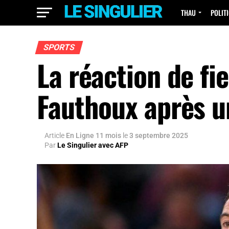
THAU
POLIT
SPORTS
La réaction de fi
Fauthoux après u
Article
En Ligne 11 mois
le
3 septembre 2025
Par
Le Singulier avec AFP