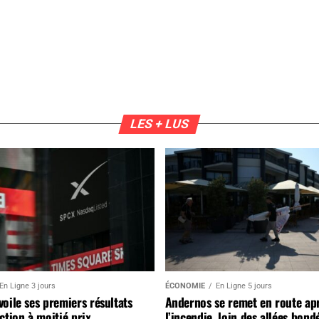
LES + LUS
En Ligne 3 jours
ÉCONOMIE
En Ligne 5 jours
oile ses premiers résultats
Andernos se remet en route ap
ction à moitié prix
l’incendie, loin des allées bond