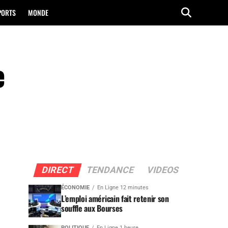
PORTS
MONDE
e
DIRECT
TENDANCE
VIDEOS
ÉCONOMIE
En Ligne 12 minutes
L’emploi américain fait retenir son
souffle aux Bourses
POLITIQUE
En Ligne 1 heure