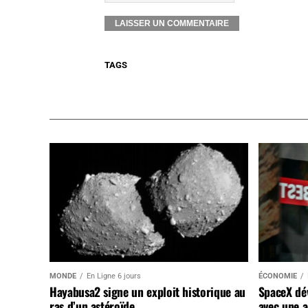
TAGS
MONDE
En Ligne 6 jours
ÉCONOMIE
Hayabusa2 signe un exploit historique au
SpaceX dév
ras d’un astéroïde
avec une a