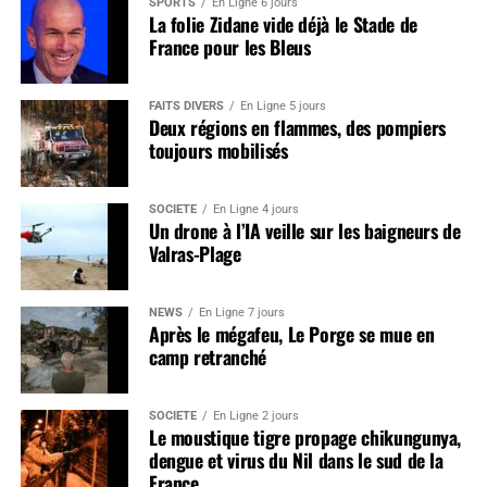
SPORTS
En Ligne 6 jours
La folie Zidane vide déjà le Stade de
France pour les Bleus
FAITS DIVERS
En Ligne 5 jours
Deux régions en flammes, des pompiers
toujours mobilisés
SOCIÉTÉ
En Ligne 4 jours
Un drone à l’IA veille sur les baigneurs de
Valras-Plage
NEWS
En Ligne 7 jours
Après le mégafeu, Le Porge se mue en
camp retranché
SOCIÉTÉ
En Ligne 2 jours
Le moustique tigre propage chikungunya,
dengue et virus du Nil dans le sud de la
France