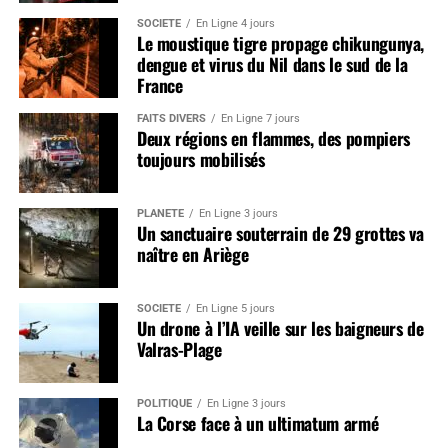
SOCIÉTÉ
En Ligne 4 jours
Le moustique tigre propage chikungunya,
dengue et virus du Nil dans le sud de la
France
FAITS DIVERS
En Ligne 7 jours
Deux régions en flammes, des pompiers
toujours mobilisés
PLANÈTE
En Ligne 3 jours
Un sanctuaire souterrain de 29 grottes va
naître en Ariège
SOCIÉTÉ
En Ligne 5 jours
Un drone à l’IA veille sur les baigneurs de
Valras-Plage
POLITIQUE
En Ligne 3 jours
La Corse face à un ultimatum armé