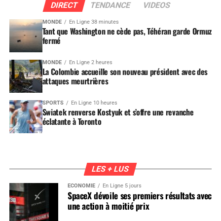
DIRECT
TENDANCE
VIDEOS
MONDE
En Ligne 38 minutes
Tant que Washington ne cède pas, Téhéran garde Ormuz
fermé
MONDE
En Ligne 2 heures
La Colombie accueille son nouveau président avec des
attaques meurtrières
SPORTS
En Ligne 10 heures
Swiatek renverse Kostyuk et s’offre une revanche
éclatante à Toronto
LES + LUS
ÉCONOMIE
En Ligne 5 jours
SpaceX dévoile ses premiers résultats avec
une action à moitié prix