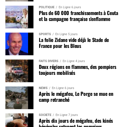
POLITIQUE
En Ligne 6 jours
Plus de 60 000 franchissements à Ceuta
et la campagne française s’enflamme
SPORTS
En Ligne 5 jours
La folie Zidane vide déjà le Stade de
France pour les Bleus
FAITS DIVERS
En Ligne 4 jours
Deux régions en flammes, des pompiers
toujours mobilisés
NEWS
En Ligne 6 jours
Après le mégafeu, Le Porge se mue en
camp retranché
SOCIÉTÉ
En Ligne 7 jours
Après dix jours de mégafeu, des kinés
bénévoles retapent les pompiers