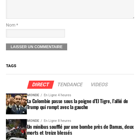
Nom *
TAGS
DIRECT
TENDANCE
VIDEOS
MONDE
En Ligne 4 heures
La Colombie passe sous la poigne d’El Tigre, l’allié de
Trump qui rompt avec la gauche
MONDE
En Ligne 8 heures
Un minibus soufflé par une bombe près de Damas, deux
morts et treize blessés