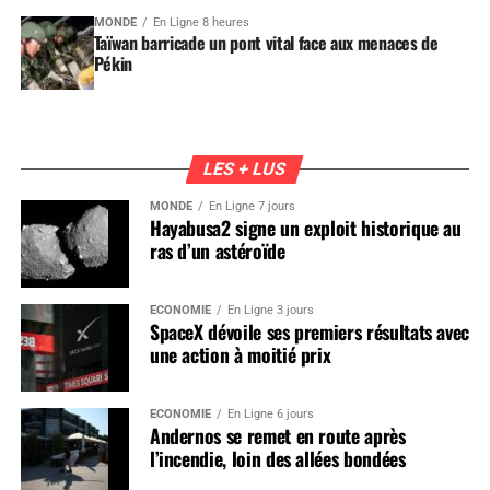
MONDE
En Ligne 8 heures
Taïwan barricade un pont vital face aux menaces de
Pékin
LES + LUS
MONDE
En Ligne 7 jours
Hayabusa2 signe un exploit historique au
ras d’un astéroïde
ÉCONOMIE
En Ligne 3 jours
SpaceX dévoile ses premiers résultats avec
une action à moitié prix
ÉCONOMIE
En Ligne 6 jours
Andernos se remet en route après
l’incendie, loin des allées bondées