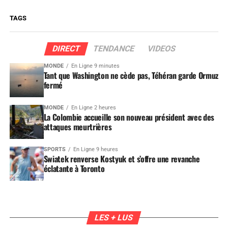
TAGS
DIRECT
TENDANCE
VIDEOS
MONDE
En Ligne 9 minutes
Tant que Washington ne cède pas, Téhéran garde Ormuz
fermé
MONDE
En Ligne 2 heures
La Colombie accueille son nouveau président avec des
attaques meurtrières
SPORTS
En Ligne 9 heures
Swiatek renverse Kostyuk et s’offre une revanche
éclatante à Toronto
LES + LUS