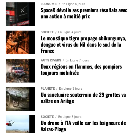
ÉCONOMIE
En Ligne 5 jours
SpaceX dévoile ses premiers résultats avec
une action à moitié prix
SOCIÉTÉ
En Ligne 4 jours
Le moustique tigre propage chikungunya,
dengue et virus du Nil dans le sud de la
France
FAITS DIVERS
En Ligne 7 jours
Deux régions en flammes, des pompiers
toujours mobilisés
PLANÈTE
En Ligne 3 jours
Un sanctuaire souterrain de 29 grottes va
naître en Ariège
SOCIÉTÉ
En Ligne 5 jours
Un drone à l’IA veille sur les baigneurs de
Valras-Plage