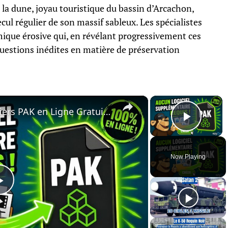
 la dune, joyau touristique du bassin d’Arcachon,
ul régulier de son massif sableux. Les spécialistes
ique érosive qui, en révélant progressivement ces
uestions inédites en matière de préservation
×
×
📦 Comment Créer des Fichiers PAK en Ligne Gratuitement | Sans Installation de Logiciel
Play 
Now Playing
Play
Video