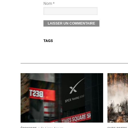
Nom *
TAGS