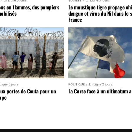
En Ligne 6 jours
SOCIÉTÉ
En Ligne 3 jours
ons en flammes, des pompiers
Le moustique tigre propage ch
obilisés
dengue et virus du Nil dans le 
France
Ligne 6 jours
POLITIQUE
En Ligne 2 jours
aux portes de Ceuta pour un
La Corse face à un ultimatum 
ope