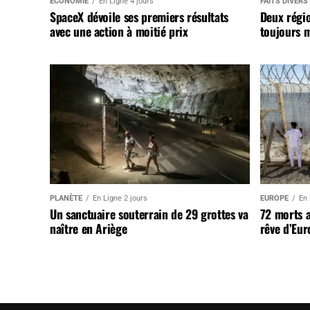
ÉCONOMIE
En Ligne 4 jours
FAITS DIVERS
SpaceX dévoile ses premiers résultats
Deux régi
avec une action à moitié prix
toujours m
PLANÈTE
En Ligne 2 jours
EUROPE
En 
Un sanctuaire souterrain de 29 grottes va
72 morts 
naître en Ariège
rêve d’Eur