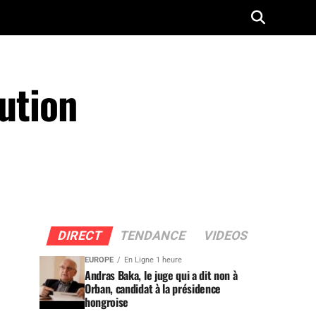
lution
DIRECT
TENDANCE
VIDEOS
EUROPE
En Ligne 1 heure
Andras Baka, le juge qui a dit non à
Orban, candidat à la présidence
hongroise