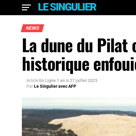
NEWS
La dune du Pilat 
historique enfoui
Article
En Ligne 1 an
le
27 juillet 2025
Par
Le Singulier avec AFP