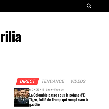
rilia
DIRECT
TENDANCE
VIDEOS
MONDE
En Ligne 4 heures
La Colombie passe sous la poigne d’El
Tigre, l’allié de Trump qui rompt avec la
gauche