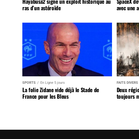
Hayabusa2 signe un exploit historique au
SpaceX dév
ras d’un astéroïde
avec une a
SPORTS
En Ligne 5 jours
FAITS DIVERS
La folie Zidane vide déjà le Stade de
Deux régi
France pour les Bleus
toujours m