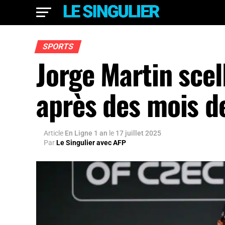
SPORTS
Jorge Martin scel
après des mois d
Article
En Ligne 1 an
le
17 juillet 2025
Par
Le Singulier avec AFP