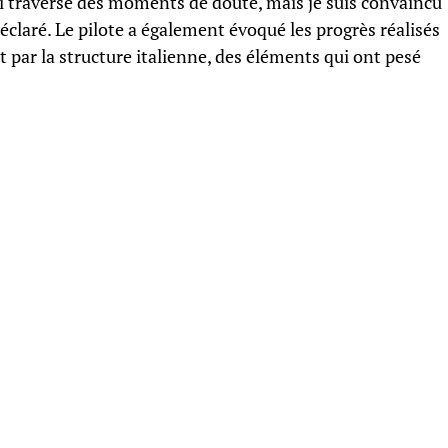
’ai traversé des moments de doute, mais je suis convaincu
déclaré. Le pilote a également évoqué les progrès réalisés
 par la structure italienne, des éléments qui ont pesé