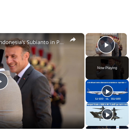
×
×
France: Macron welcomes Indonesia's Subianto in Paris.
Play 
Now Playing
Play
Video