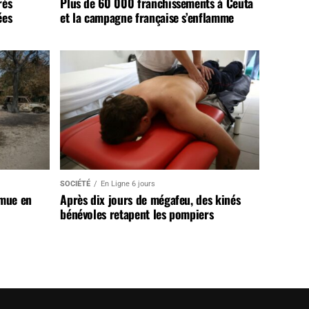
rès
Plus de 60 000 franchissements à Ceuta
ées
et la campagne française s’enflamme
SOCIÉTÉ
En Ligne 6 jours
 mue en
Après dix jours de mégafeu, des kinés
bénévoles retapent les pompiers