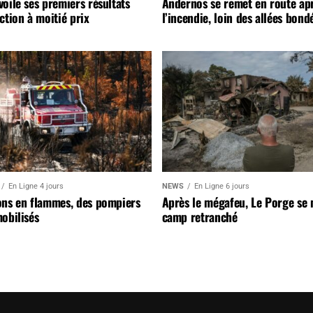
oile ses premiers résultats
Andernos se remet en route ap
ction à moitié prix
l’incendie, loin des allées bond
En Ligne 4 jours
NEWS
En Ligne 6 jours
ons en flammes, des pompiers
Après le mégafeu, Le Porge se
obilisés
camp retranché