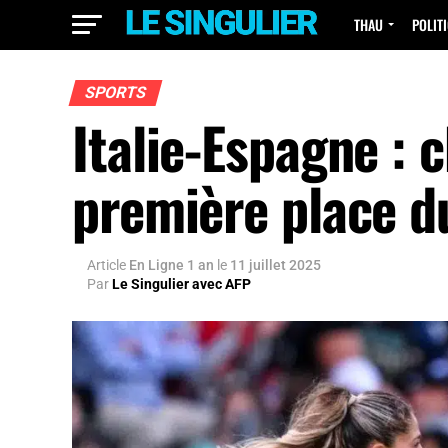
THAU
POLIT
SPORTS
Italie-Espagne : c
première place d
Article
En Ligne 1 an
le
11 juillet 2025
Par
Le Singulier avec AFP