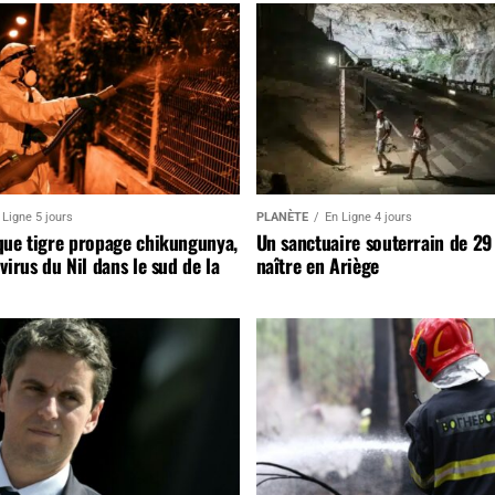
 Ligne 5 jours
PLANÈTE
En Ligne 4 jours
que tigre propage chikungunya,
Un sanctuaire souterrain de 29
virus du Nil dans le sud de la
naître en Ariège