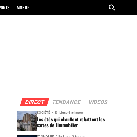
PORTS
MONDE
DIRECT
TENDANCE
VIDEOS
SOCIÉTÉ
En Ligne 6 minutes
Les étés qui chauffent rebattent les
cartes de l’immobilier
ÉCONOMIE
En Ligne 2 heures