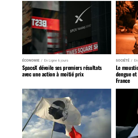
ÉCONOMIE
En Ligne 6 jours
SOCIÉTÉ
En
SpaceX dévoile ses premiers résultats
Le mousti
avec une action à moitié prix
dengue et 
France