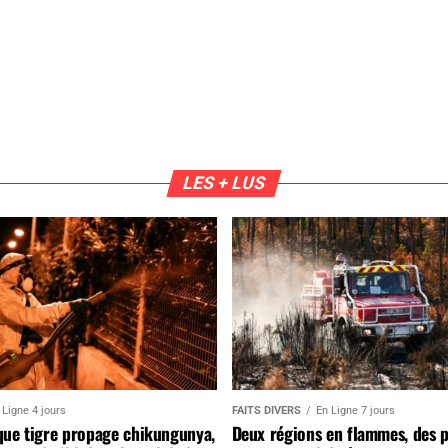
LES + LUS
 Ligne 4 jours
FAITS DIVERS
En Ligne 7 jours
que tigre propage chikungunya,
Deux régions en flammes, des 