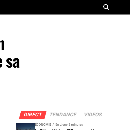
n
e sa
DIRECT
TENDANCE
VIDEOS
ÉCONOMIE
En Ligne 3 minutes