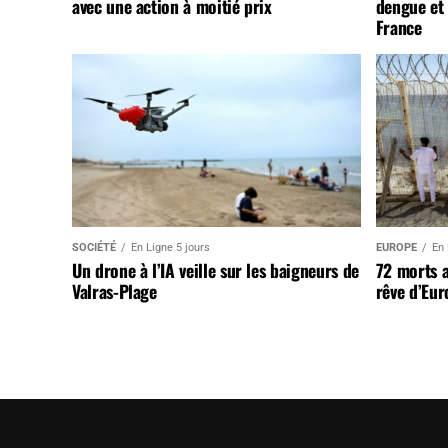
avec une action à moitié prix
dengue et 
France
SOCIÉTÉ
En Ligne 5 jours
EUROPE
En 
Un drone à l’IA veille sur les baigneurs de
72 morts 
Valras-Plage
rêve d’Eur