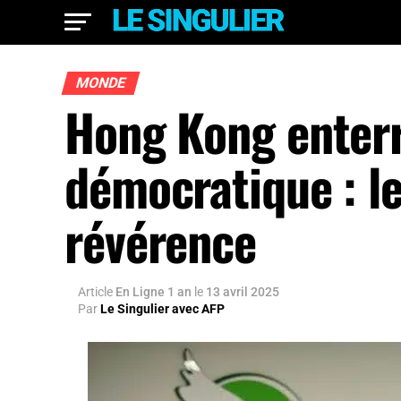
MONDE
Hong Kong enterr
démocratique : le
révérence
Article
En Ligne 1 an
le
13 avril 2025
Par
Le Singulier avec AFP