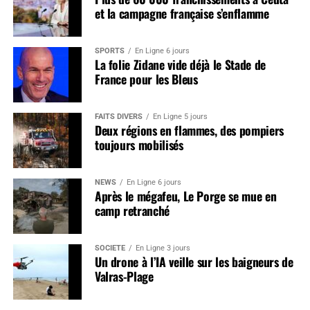
et la campagne française s’enflamme
SPORTS
En Ligne 6 jours
La folie Zidane vide déjà le Stade de
France pour les Bleus
FAITS DIVERS
En Ligne 5 jours
Deux régions en flammes, des pompiers
toujours mobilisés
NEWS
En Ligne 6 jours
Après le mégafeu, Le Porge se mue en
camp retranché
SOCIÉTÉ
En Ligne 3 jours
Un drone à l’IA veille sur les baigneurs de
Valras-Plage