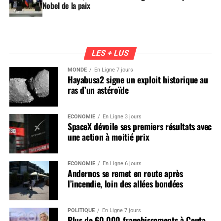
Nobel de la paix
LES + LUS
MONDE
En Ligne 7 jours
Hayabusa2 signe un exploit historique au
ras d’un astéroïde
ÉCONOMIE
En Ligne 3 jours
SpaceX dévoile ses premiers résultats avec
une action à moitié prix
ÉCONOMIE
En Ligne 6 jours
Andernos se remet en route après
l’incendie, loin des allées bondées
POLITIQUE
En Ligne 7 jours
Plus de 60 000 franchissements à Ceuta