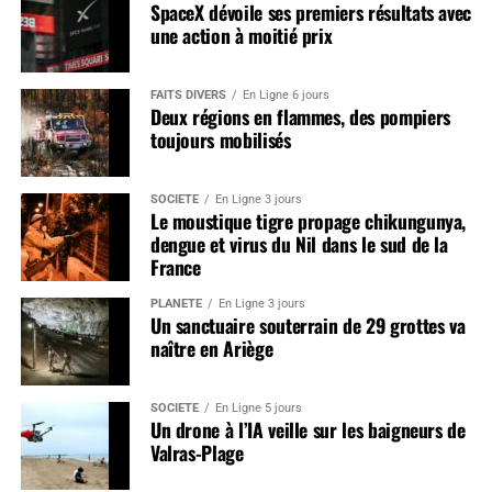
SpaceX dévoile ses premiers résultats avec
une action à moitié prix
FAITS DIVERS
En Ligne 6 jours
Deux régions en flammes, des pompiers
toujours mobilisés
SOCIÉTÉ
En Ligne 3 jours
Le moustique tigre propage chikungunya,
dengue et virus du Nil dans le sud de la
France
PLANÈTE
En Ligne 3 jours
Un sanctuaire souterrain de 29 grottes va
naître en Ariège
SOCIÉTÉ
En Ligne 5 jours
Un drone à l’IA veille sur les baigneurs de
Valras-Plage