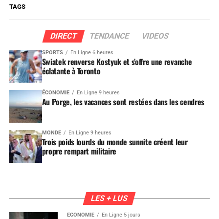
TAGS
DIRECT
TENDANCE
VIDEOS
SPORTS
En Ligne 6 heures
Swiatek renverse Kostyuk et s’offre une revanche
éclatante à Toronto
ÉCONOMIE
En Ligne 9 heures
Au Porge, les vacances sont restées dans les cendres
MONDE
En Ligne 9 heures
Trois poids lourds du monde sunnite créent leur
propre rempart militaire
LES + LUS
ÉCONOMIE
En Ligne 5 jours