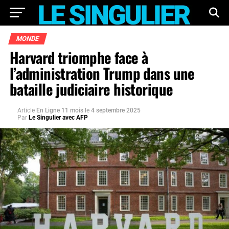
MONDE
Harvard triomphe face à
l’administration Trump dans une
bataille judiciaire historique
Article
En Ligne 11 mois
le
4 septembre 2025
Par
Le Singulier avec AFP