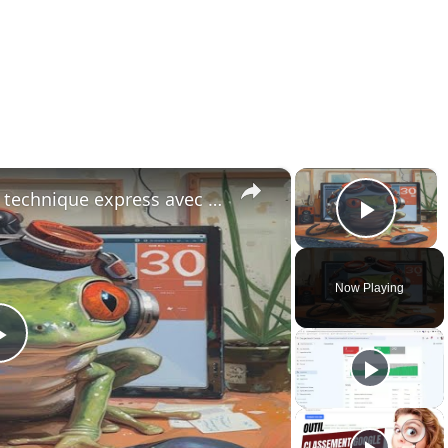
×
×
Etude de cas : un audit SEO technique express avec Screaming Frog.
Play 
Now Playing
Play
Video