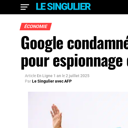
ÉCONOMIE
Google condamné
pour espionnage
Article
En Ligne 1 an
le
2 juillet 2025
Par
Le Singulier avec AFP