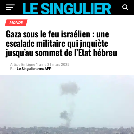
MONDE
Gaza sous le feu israélien : une
escalade militaire qui inquiète
jusqu’au sommet de l’État hébreu
Article
En Ligne 1 an
le
21 mars 2025
Par
Le Singulier avec AFP