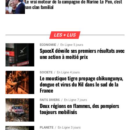
Le vrai moteur de la campagne de Marine Le Pen, c’est
son clan familial
LES + LUS
ÉCONOMIE
En Ligne 5 jours
SpaceX dévoile ses premiers résultats avec
une action à moitié prix
SOCIÉTÉ
En Ligne 4 jours
Le moustique tigre propage chikungunya,
dengue et virus du Nil dans le sud de la
France
FAITS DIVERS
En Ligne 7 jours
Deux régions en flammes, des pompiers
toujours mobilisés
PLANÈTE
En Ligne 3 jours