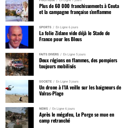
POLITIQUE
En Ligne 7 jours
Plus de 60 000 franchissements à Ceuta
et la campagne française s’enflamme
SPORTS
En Ligne 6 jours
La folie Zidane vide déjà le Stade de
France pour les Bleus
FAITS DIVERS
En Ligne 5 jours
Deux régions en flammes, des pompiers
toujours mobilisés
SOCIÉTÉ
En Ligne 3 jours
Un drone à l’IA veille sur les baigneurs de
Valras-Plage
NEWS
En Ligne 6 jours
Après le mégafeu, Le Porge se mue en
camp retranché