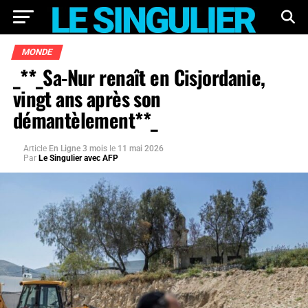
MONDE
_**_Sa-Nur renaît en Cisjordanie,
vingt ans après son
démantèlement**_
Article
En Ligne 3 mois
le
11 mai 2026
Par
Le Singulier avec AFP