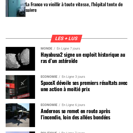
La France va vieillir à toute vitesse, l’hôpital tente de
suivre
LES + LUS
MONDE
En Ligne 7 jours
Hayabusa2 signe un exploit historique au
ras d’un astéroïde
ÉCONOMIE
En Ligne 3 jours
SpaceX dévoile ses premiers résultats avec
une action à moitié prix
ÉCONOMIE
En Ligne 6 jours
Andernos se remet en route après
l’incendie, loin des allées bondées