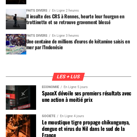
FAITS DIVERS
En Ligne 2 heures
Il insulte des CRS à Rennes, heurte leur fourgon en
trottinette et se retrouve gravement blessé
FAITS DIVERS
En Ligne 3 heures
Une centaine de millions d’euros de kétamine saisis en
mer par l’Indonésie
LES + LUS
ÉCONOMIE
En Ligne 5 jours
SpaceX dévoile ses premiers résultats avec
une action à moitié prix
SOCIÉTÉ
En Ligne 4 jours
Le moustique tigre propage chikungunya,
dengue et virus du Nil dans le sud de la
France