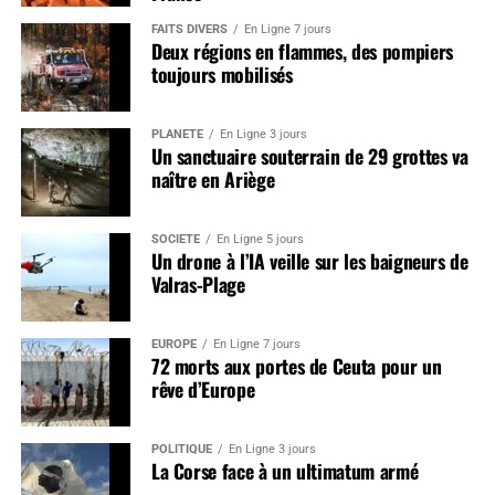
FAITS DIVERS
En Ligne 7 jours
Deux régions en flammes, des pompiers
toujours mobilisés
PLANÈTE
En Ligne 3 jours
Un sanctuaire souterrain de 29 grottes va
naître en Ariège
SOCIÉTÉ
En Ligne 5 jours
Un drone à l’IA veille sur les baigneurs de
Valras-Plage
EUROPE
En Ligne 7 jours
72 morts aux portes de Ceuta pour un
rêve d’Europe
POLITIQUE
En Ligne 3 jours
La Corse face à un ultimatum armé