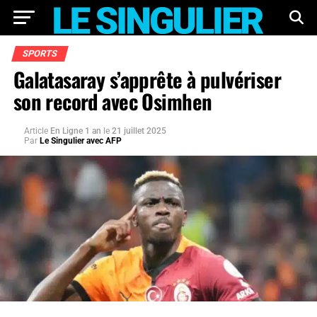
SPORTS
Galatasaray s’apprête à pulvériser
son record avec Osimhen
Article
En Ligne 1 an
le
21 juillet 2025
Par
Le Singulier avec AFP