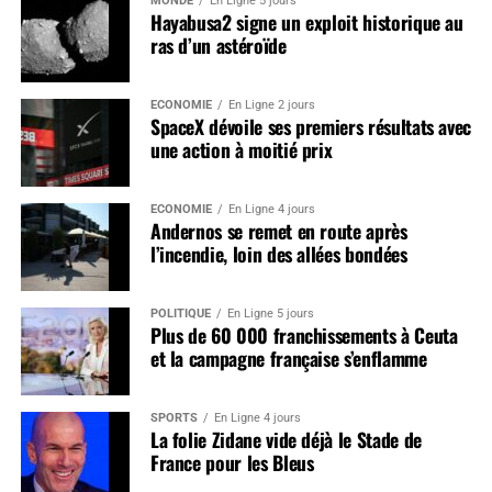
MONDE
En Ligne 5 jours
Hayabusa2 signe un exploit historique au
ras d’un astéroïde
ÉCONOMIE
En Ligne 2 jours
SpaceX dévoile ses premiers résultats avec
une action à moitié prix
ÉCONOMIE
En Ligne 4 jours
Andernos se remet en route après
l’incendie, loin des allées bondées
POLITIQUE
En Ligne 5 jours
Plus de 60 000 franchissements à Ceuta
et la campagne française s’enflamme
SPORTS
En Ligne 4 jours
La folie Zidane vide déjà le Stade de
France pour les Bleus