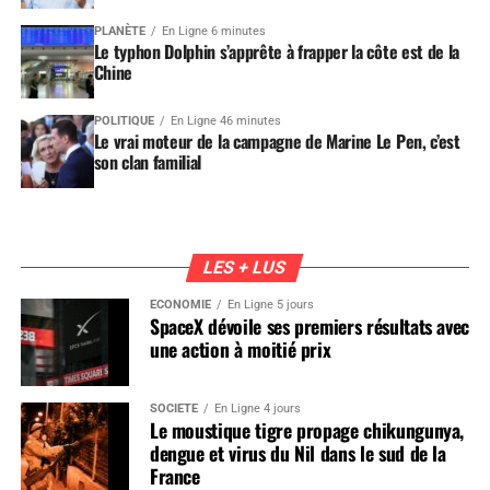
PLANÈTE
En Ligne 6 minutes
Le typhon Dolphin s’apprête à frapper la côte est de la
Chine
POLITIQUE
En Ligne 46 minutes
Le vrai moteur de la campagne de Marine Le Pen, c’est
son clan familial
LES + LUS
ÉCONOMIE
En Ligne 5 jours
SpaceX dévoile ses premiers résultats avec
une action à moitié prix
SOCIÉTÉ
En Ligne 4 jours
Le moustique tigre propage chikungunya,
dengue et virus du Nil dans le sud de la
France