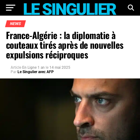
NEWS
France-Algérie : la diplomatie à
couteaux tirés après de nouvelles
expulsions réciproques
Article
En Ligne 1 an
le
14 mai 2025
Par
Le Singulier avec AFP