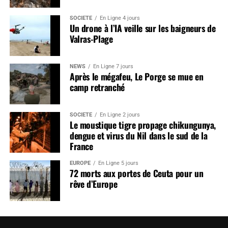
SOCIÉTÉ
En Ligne 4 jours
Un drone à l’IA veille sur les baigneurs de
Valras-Plage
NEWS
En Ligne 7 jours
Après le mégafeu, Le Porge se mue en
camp retranché
SOCIÉTÉ
En Ligne 2 jours
Le moustique tigre propage chikungunya,
dengue et virus du Nil dans le sud de la
France
EUROPE
En Ligne 5 jours
72 morts aux portes de Ceuta pour un
rêve d’Europe