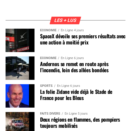
LES + LUS
ÉCONOMIE
En Ligne 4 jours
SpaceX dévoile ses premiers résultats avec
une action à moitié prix
ÉCONOMIE
En Ligne 6 jours
Andernos se remet en route après
l’incendie, loin des allées bondées
SPORTS
En Ligne 6 jours
La folie Zidane vide déjà le Stade de
France pour les Bleus
FAITS DIVERS
En Ligne 5 jours
Deux régions en flammes, des pompiers
toujours mobilisés