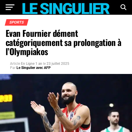
SPORTS
Evan Fournier dément
catégoriquement sa prolongation à
l’Olympiakos
Article
En Ligne 1 an
le
23 juillet 2025
Par
Le Singulier avec AFP