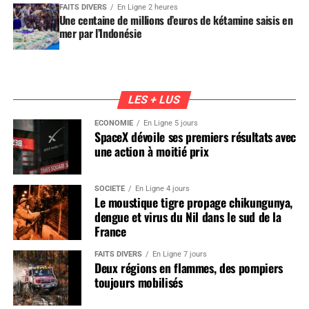
FAITS DIVERS
En Ligne 2 heures
Une centaine de millions d’euros de kétamine saisis en
mer par l’Indonésie
LES + LUS
ÉCONOMIE
En Ligne 5 jours
SpaceX dévoile ses premiers résultats avec
une action à moitié prix
SOCIÉTÉ
En Ligne 4 jours
Le moustique tigre propage chikungunya,
dengue et virus du Nil dans le sud de la
France
FAITS DIVERS
En Ligne 7 jours
Deux régions en flammes, des pompiers
toujours mobilisés