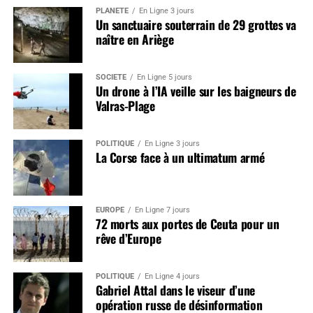
PLANÈTE
En Ligne 3 jours
Un sanctuaire souterrain de 29 grottes va
naître en Ariège
SOCIÉTÉ
En Ligne 5 jours
Un drone à l’IA veille sur les baigneurs de
Valras-Plage
POLITIQUE
En Ligne 3 jours
La Corse face à un ultimatum armé
EUROPE
En Ligne 7 jours
72 morts aux portes de Ceuta pour un
rêve d’Europe
POLITIQUE
En Ligne 4 jours
Gabriel Attal dans le viseur d’une
opération russe de désinformation