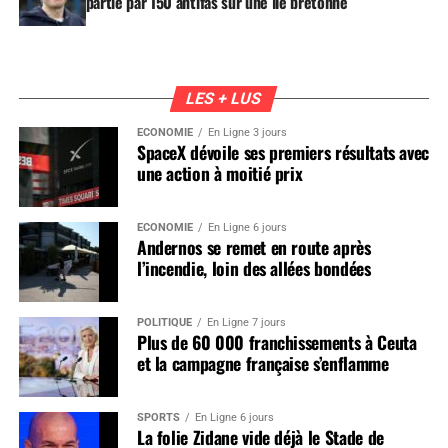
partie par 150 antifas sur une île bretonne
LES + LUS
ÉCONOMIE
En Ligne 3 jours
SpaceX dévoile ses premiers résultats avec
une action à moitié prix
ÉCONOMIE
En Ligne 6 jours
Andernos se remet en route après
l’incendie, loin des allées bondées
POLITIQUE
En Ligne 7 jours
Plus de 60 000 franchissements à Ceuta
et la campagne française s’enflamme
SPORTS
En Ligne 6 jours
La folie Zidane vide déjà le Stade de