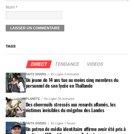
Nom *
TAGS
DIRECT
TENDANCE
VIDEOS
FAITS DIVERS
En Ligne 5 minutes
Un jeune de 14 ans tue au moins cinq membres du
personnel de son lycée en Thaïlande
PLANÈTE
En Ligne 35 minutes
Des chevreuils stressés aux renards affamés, les
victimes invisibles du mégafeu des Landes
FAITS DIVERS
En Ligne 1 heure
Un patron de média identitaire affirme avoir été pris à