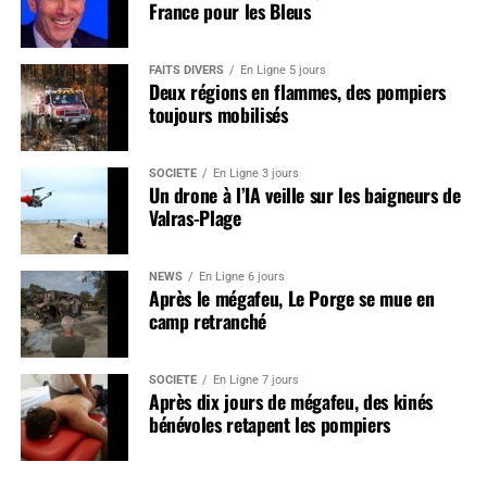
France pour les Bleus
FAITS DIVERS
En Ligne 5 jours
Deux régions en flammes, des pompiers
toujours mobilisés
SOCIÉTÉ
En Ligne 3 jours
Un drone à l’IA veille sur les baigneurs de
Valras-Plage
NEWS
En Ligne 6 jours
Après le mégafeu, Le Porge se mue en
camp retranché
SOCIÉTÉ
En Ligne 7 jours
Après dix jours de mégafeu, des kinés
bénévoles retapent les pompiers