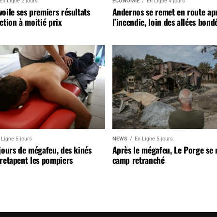
En Ligne 2 jours
ÉCONOMIE
En Ligne 4 jours
oile ses premiers résultats
Andernos se remet en route ap
ction à moitié prix
l’incendie, loin des allées bond
 Ligne 5 jours
NEWS
En Ligne 5 jours
jours de mégafeu, des kinés
Après le mégafeu, Le Porge se
retapent les pompiers
camp retranché