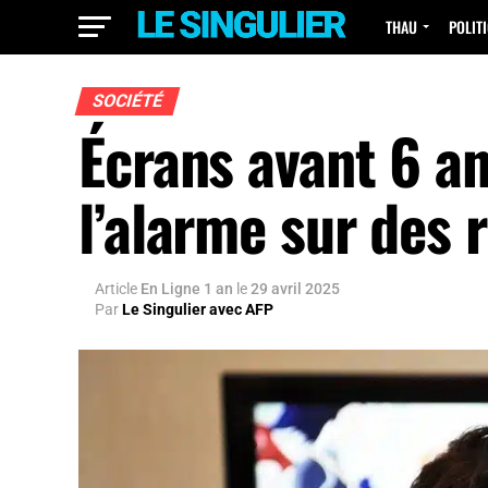
THAU
POLIT
SOCIÉTÉ
Écrans avant 6 a
l’alarme sur des 
Article
En Ligne 1 an
le
29 avril 2025
Par
Le Singulier avec AFP