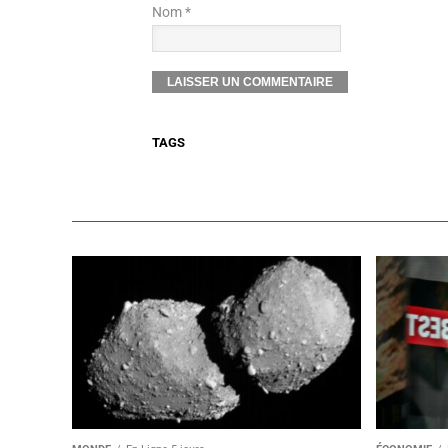
Nom *
TAGS