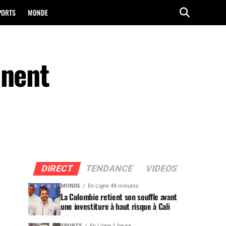
PORTS
MONDE
nnent
DIRECT
TENDANCE
VIDEOS
MONDE
En Ligne 48 minutes
La Colombie retient son souffle avant
une investiture à haut risque à Cali
SPORTS
En Ligne 1 heure