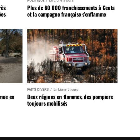
POLITIQUE
En Ligne 5 jours
rès
Plus de 60 000 franchissements à Ceuta
ées
et la campagne française s’enflamme
FAITS DIVERS
En Ligne 3 jours
 mue en
Deux régions en flammes, des pompiers
toujours mobilisés