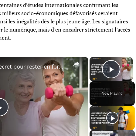
centaines d’études internationales confirmant les
s milieux socio-économiques défavorisés seraient
si les inégalités dès le plus jeune âge. Les signataires
ter le numérique, mais d’en encadrer strictement l’accès
ment.
×
×
Un cardiologue dévoile le secret pour rester en forme jusqu’à 100 Ans !
Play 
Now Playing
Play
Video