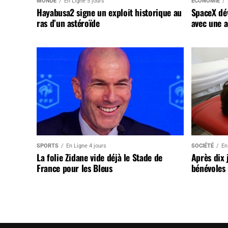
MONDE
En Ligne 5 jours
ÉCONOMIE
Hayabusa2 signe un exploit historique au
SpaceX dév
ras d’un astéroïde
avec une a
SPORTS
En Ligne 4 jours
SOCIÉTÉ
En
La folie Zidane vide déjà le Stade de
Après dix 
France pour les Bleus
bénévoles 