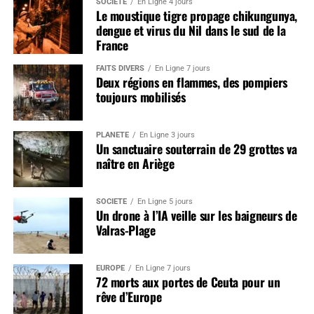
SOCIÉTÉ
En Ligne 4 jours
Le moustique tigre propage chikungunya,
dengue et virus du Nil dans le sud de la
France
FAITS DIVERS
En Ligne 7 jours
Deux régions en flammes, des pompiers
toujours mobilisés
PLANÈTE
En Ligne 3 jours
Un sanctuaire souterrain de 29 grottes va
naître en Ariège
SOCIÉTÉ
En Ligne 5 jours
Un drone à l’IA veille sur les baigneurs de
Valras-Plage
EUROPE
En Ligne 7 jours
72 morts aux portes de Ceuta pour un
rêve d’Europe