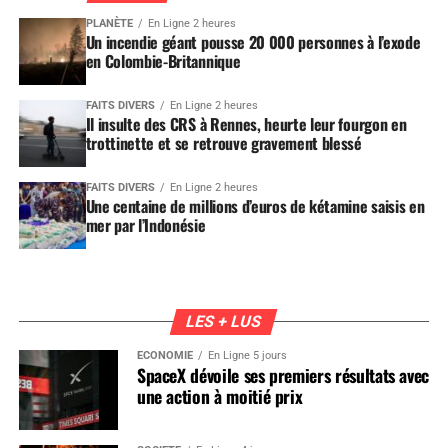
PLANÈTE
En Ligne 2 heures
Un incendie géant pousse 20 000 personnes à l’exode
en Colombie-Britannique
FAITS DIVERS
En Ligne 2 heures
Il insulte des CRS à Rennes, heurte leur fourgon en
trottinette et se retrouve gravement blessé
FAITS DIVERS
En Ligne 2 heures
Une centaine de millions d’euros de kétamine saisis en
mer par l’Indonésie
LES + LUS
ÉCONOMIE
En Ligne 5 jours
SpaceX dévoile ses premiers résultats avec
une action à moitié prix