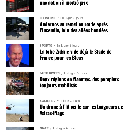
une action à moitié prix
ÉCONOMIE
En Ligne 6 jours
Andernos se remet en route après
l’incendie, loin des allées bondées
SPORTS
En Ligne 6 jours
La folie Zidane vide déjà le Stade de
France pour les Bleus
FAITS DIVERS
En Ligne 5 jours
Deux régions en flammes, des pompiers
toujours mobilisés
SOCIÉTÉ
En Ligne 3 jours
Un drone à l’IA veille sur les baigneurs de
Valras-Plage
NEWS
En Ligne 6 jours