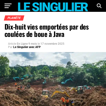
PLANÈTE
Dix-huit vies emportées par des
coulées de boue à Java
Article
En Ligne 9 mois
le
17 novembre 2025
Par
Le Singulier avec AFP