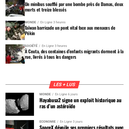
Un minibus soufflé par une bombe près de Damas, deux
morts et treize blessés
MONDE
En Ligne 3 heures
Taïwan barricade un pont vital face aux menaces de
Pékin
SOCIÉTÉ
En Ligne 3 heures
À Ceuta, des centaines d’enfants migrants dorment à la
rue, livrés à tous les dangers
LES + LUS
MONDE
En Ligne 6 jours
Hayabusa2 signe un exploit historique au
ras d’un astéroïde
ÉCONOMIE
En Ligne 3 jours
SpaceX dévoile ses premiers résultats avec