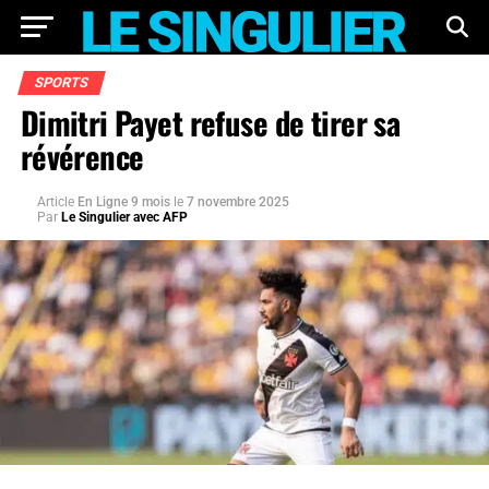
SPORTS
Dimitri Payet refuse de tirer sa
révérence
Article
En Ligne 9 mois
le
7 novembre 2025
Par
Le Singulier avec AFP