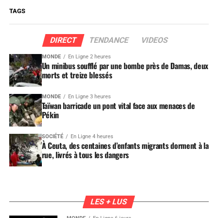
TAGS
DIRECT
TENDANCE
VIDEOS
MONDE
En Ligne 2 heures
Un minibus soufflé par une bombe près de Damas, deux
morts et treize blessés
MONDE
En Ligne 3 heures
Taïwan barricade un pont vital face aux menaces de
Pékin
SOCIÉTÉ
En Ligne 4 heures
À Ceuta, des centaines d’enfants migrants dorment à la
rue, livrés à tous les dangers
LES + LUS