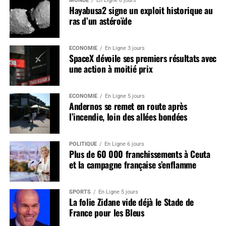
MONDE
En Ligne 6 jours
Hayabusa2 signe un exploit historique au
ras d’un astéroïde
ÉCONOMIE
En Ligne 3 jours
SpaceX dévoile ses premiers résultats avec
une action à moitié prix
ÉCONOMIE
En Ligne 5 jours
Andernos se remet en route après
l’incendie, loin des allées bondées
POLITIQUE
En Ligne 6 jours
Plus de 60 000 franchissements à Ceuta
et la campagne française s’enflamme
SPORTS
En Ligne 5 jours
La folie Zidane vide déjà le Stade de
France pour les Bleus