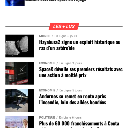
LES + LUS
MONDE
En Ligne 6 jours
Hayabusa2 signe un exploit historique au
ras d’un astéroïde
ÉCONOMIE
En Ligne 3 jours
SpaceX dévoile ses premiers résultats avec
une action à moitié prix
ÉCONOMIE
En Ligne 5 jours
Andernos se remet en route après
l’incendie, loin des allées bondées
POLITIQUE
En Ligne 6 jours
Plus de 60 000 franchissements à Ceuta